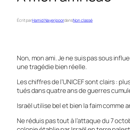
Écrit par
Hamid Nayeripoor
dans
Non classé
Non, mon ami. Je ne suis pas sous influ
une tragédie bien réelle.
Les chiffres de l’UNICEF sont clairs : p
tués dans quatre ans de guerres cumul
Israël utilise bel et bien la faim comme 
Ne réduis pas tout à l’attaque du 7 octo
colonie établie par Israël en terre pale