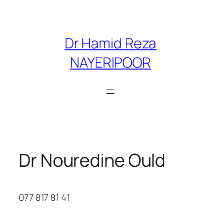
Aller
au
contenu
Dr Hamid Reza
NAYERIPOOR
Dr Nouredine Ould
077 817 81 41